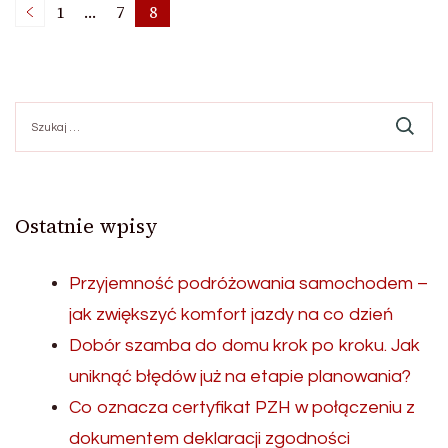
Stronicowanie
1
…
7
8
Strona
Strona
Strona
wpisów
Szukaj:
Ostatnie wpisy
Przyjemność podróżowania samochodem –
jak zwiększyć komfort jazdy na co dzień
Dobór szamba do domu krok po kroku. Jak
uniknąć błędów już na etapie planowania?
Co oznacza certyfikat PZH w połączeniu z
dokumentem deklaracji zgodności