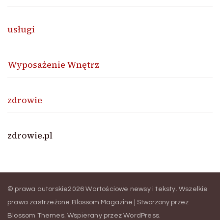
usługi
Wyposażenie Wnętrz
zdrowie
zdrowie.pl
© prawa autorskie2026
Wartościowe newsy i teksty
. Wszelkie
prawa zastrzeżone.
Blossom Magazine | Stworzony przez
Blossom Themes
.
Wspierany przez
WordPress
.