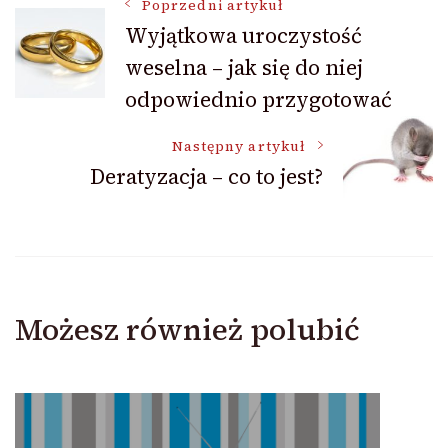
Nawigacja
Poprzedni artykuł
Wyjątkowa uroczystość
weselna – jak się do niej
wpisu
odpowiednio przygotować
Następny artykuł
Deratyzacja – co to jest?
Możesz również polubić